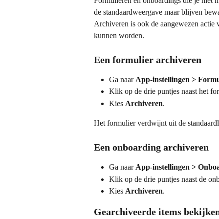
Formulieren en onboardings die je niet m
de standaardweergave maar blijven bewaar
Archiveren is ook de aangewezen actie v
kunnen worden.
Een formulier archiveren
Ga naar 
App-instellingen > Formu
Klik op de drie puntjes naast het for
Kies 
Archiveren
.
Het formulier verdwijnt uit de standaardl
Een onboarding archiveren
Ga naar 
App-instellingen > Onbo
Klik op de drie puntjes naast de onb
Kies 
Archiveren
.
Gearchiveerde items bekijke