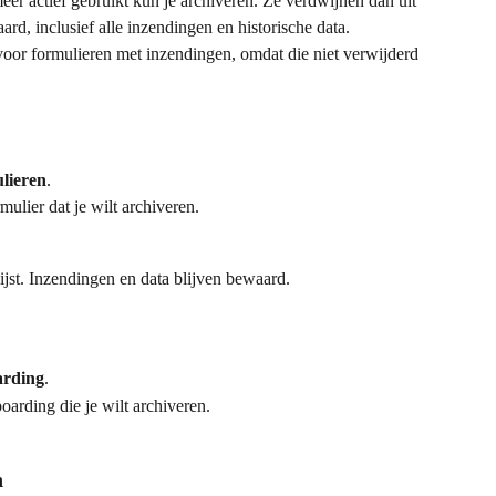
eer actief gebruikt kun je archiveren. Ze verdwijnen dan uit 
d, inclusief alle inzendingen en historische data. 
oor formulieren met inzendingen, omdat die niet verwijderd 
lieren
.
mulier dat je wilt archiveren.
ijst. Inzendingen en data blijven bewaard.
arding
.
oarding die je wilt archiveren.
n