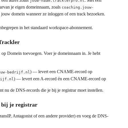
 een adres zoals 
. Met een 
jouw-naam.tracklerpro.nl
aarvan je eigen domeinnaam, zoals 
coaching.jouw-
 jouw domein wanneer ze inloggen of een track bezoeken.
inbegrepen in het standaard workspace-abonnement.
Trackler
k op Domein toevoegen. Voer je domeinnaam in. Je hebt 
) — levert een CNAME-record op
ouw-bedrijf.nl
) — levert een A-record én een CNAME-record op
ijf.nl
 nu de DNS-records die je bij je registrar moet instellen.
bij je registrar
ransIP, Antagonist of een andere provider) en voeg de DNS-