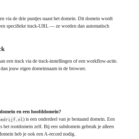
en via de drie puntjes naast het domein. Dit domein wordt 
een specifieke track-URL — ze worden dan automatisch 
ck
n een track via de track-instellingen of een workflow-actie. 
n dan jouw eigen domeinnaam in de browser.
subdomein en een hoofddomein?
) is een onderdeel van je bestaand domein. Een 
bedrijf.nl
 is het rootdomein zelf. Bij een subdomein gebruik je alleen 
omein heb je ook een A-record nodig.